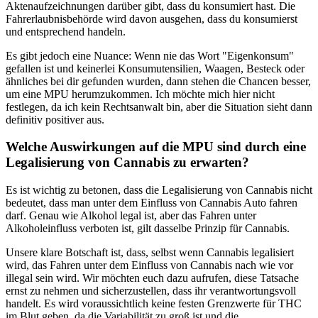
Aktenaufzeichnungen darüber gibt, dass du konsumiert hast. Die
Fahrerlaubnisbehörde wird davon ausgehen, dass du konsumierst
und entsprechend handeln.
Es gibt jedoch eine Nuance: Wenn nie das Wort "Eigenkonsum"
gefallen ist und keinerlei Konsumutensilien, Waagen, Besteck oder
ähnliches bei dir gefunden wurden, dann stehen die Chancen besser,
um eine MPU herumzukommen. Ich möchte mich hier nicht
festlegen, da ich kein Rechtsanwalt bin, aber die Situation sieht dann
definitiv positiver aus.
Welche Auswirkungen auf die MPU sind durch eine
Legalisierung von Cannabis zu erwarten?
Es ist wichtig zu betonen, dass die Legalisierung von Cannabis nicht
bedeutet, dass man unter dem Einfluss von Cannabis Auto fahren
darf. Genau wie Alkohol legal ist, aber das Fahren unter
Alkoholeinfluss verboten ist, gilt dasselbe Prinzip für Cannabis.
Unsere klare Botschaft ist, dass, selbst wenn Cannabis legalisiert
wird, das Fahren unter dem Einfluss von Cannabis nach wie vor
illegal sein wird. Wir möchten euch dazu aufrufen, diese Tatsache
ernst zu nehmen und sicherzustellen, dass ihr verantwortungsvoll
handelt. Es wird voraussichtlich keine festen Grenzwerte für THC
im Blut geben, da die Variabilität zu groß ist und die